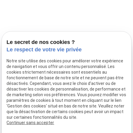
Prestations
Nos portées
Ils nous ont fait confiance
Le bien-être de votre animal
Le secret de nos cookies ?
Pensions
Le respect de votre vie privée
Téléphone
Notre site utilise des cookies pour améliorer votre expérience
de navigation et vous offrir un contenu personnalisé. Les
03 28 68 82 00
cookies strictement nécessaires sont essentiels au
06 80 84 45 90
fonctionnement de base de notre site et ne peuvent pas être
Adresse
désactivés. Cependant, vous avez le choix d'activer ou de
désactiver les cookies de personnalisation, de performance et
10, chemin de Cassel
de marketing selon vos préférences. Vous pouvez modifier vos
59470 BOLLEZEELE
paramètres de cookies à tout moment en cliquant sur le lien
Horaires
'Gestion des cookies' situé en bas de notre site. Veuillez noter
que la désactivation de certains cookies peut avoir un impact
09:00 - 17:00
sur certaines fonctionnalités du site.
Lundi - Samedi
Continuer sans accepter
Réseaux sociaux