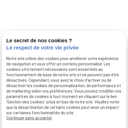
Prestations
Nos portées
Ils nous ont fait confiance
Le bien-être de votre animal
Le secret de nos cookies ?
Pensions
Le respect de votre vie privée
Téléphone
Notre site utilise des cookies pour améliorer votre expérience
de navigation et vous offrir un contenu personnalisé. Les
03 28 68 82 00
cookies strictement nécessaires sont essentiels au
06 80 84 45 90
fonctionnement de base de notre site et ne peuvent pas être
Adresse
désactivés. Cependant, vous avez le choix d'activer ou de
désactiver les cookies de personnalisation, de performance et
10, chemin de Cassel
de marketing selon vos préférences. Vous pouvez modifier vos
59470 BOLLEZEELE
paramètres de cookies à tout moment en cliquant sur le lien
Horaires
'Gestion des cookies' situé en bas de notre site. Veuillez noter
que la désactivation de certains cookies peut avoir un impact
09:00 - 17:00
sur certaines fonctionnalités du site.
Lundi - Samedi
Continuer sans accepter
Réseaux sociaux