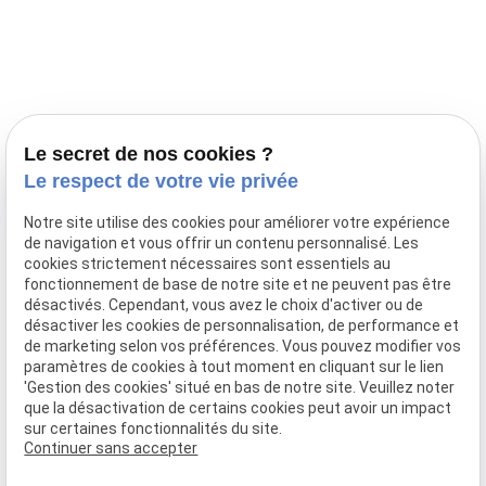
Prestations
Nos portées
Ils nous ont fait confiance
Le bien-être de votre animal
Le secret de nos cookies ?
Pensions
Le respect de votre vie privée
Téléphone
Notre site utilise des cookies pour améliorer votre expérience
de navigation et vous offrir un contenu personnalisé. Les
03 28 68 82 00
cookies strictement nécessaires sont essentiels au
06 80 84 45 90
fonctionnement de base de notre site et ne peuvent pas être
Adresse
désactivés. Cependant, vous avez le choix d'activer ou de
désactiver les cookies de personnalisation, de performance et
10, chemin de Cassel
de marketing selon vos préférences. Vous pouvez modifier vos
59470 BOLLEZEELE
paramètres de cookies à tout moment en cliquant sur le lien
Horaires
'Gestion des cookies' situé en bas de notre site. Veuillez noter
que la désactivation de certains cookies peut avoir un impact
09:00 - 17:00
sur certaines fonctionnalités du site.
Lundi - Samedi
Continuer sans accepter
Réseaux sociaux