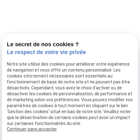
Prestations
Nos portées
Ils nous ont fait confiance
Le bien-être de votre animal
Le secret de nos cookies ?
Pensions
Le respect de votre vie privée
Téléphone
Notre site utilise des cookies pour améliorer votre expérience
de navigation et vous offrir un contenu personnalisé. Les
03 28 68 82 00
cookies strictement nécessaires sont essentiels au
06 80 84 45 90
fonctionnement de base de notre site et ne peuvent pas être
Adresse
désactivés. Cependant, vous avez le choix d'activer ou de
désactiver les cookies de personnalisation, de performance et
10, chemin de Cassel
de marketing selon vos préférences. Vous pouvez modifier vos
59470 BOLLEZEELE
paramètres de cookies à tout moment en cliquant sur le lien
Horaires
'Gestion des cookies' situé en bas de notre site. Veuillez noter
que la désactivation de certains cookies peut avoir un impact
09:00 - 17:00
sur certaines fonctionnalités du site.
Lundi - Samedi
Continuer sans accepter
Réseaux sociaux