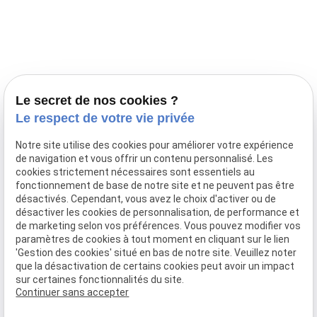
Prestations
Nos portées
Ils nous ont fait confiance
Le bien-être de votre animal
Le secret de nos cookies ?
Pensions
Le respect de votre vie privée
Téléphone
Notre site utilise des cookies pour améliorer votre expérience
de navigation et vous offrir un contenu personnalisé. Les
03 28 68 82 00
cookies strictement nécessaires sont essentiels au
06 80 84 45 90
fonctionnement de base de notre site et ne peuvent pas être
Adresse
désactivés. Cependant, vous avez le choix d'activer ou de
désactiver les cookies de personnalisation, de performance et
10, chemin de Cassel
de marketing selon vos préférences. Vous pouvez modifier vos
59470 BOLLEZEELE
paramètres de cookies à tout moment en cliquant sur le lien
Horaires
'Gestion des cookies' situé en bas de notre site. Veuillez noter
que la désactivation de certains cookies peut avoir un impact
09:00 - 17:00
sur certaines fonctionnalités du site.
Lundi - Samedi
Continuer sans accepter
Réseaux sociaux