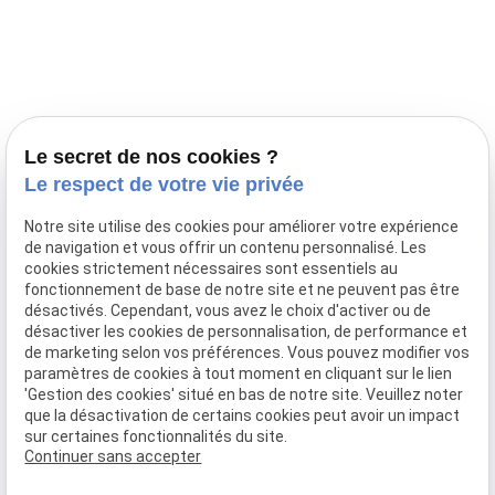
Prestations
Nos portées
Ils nous ont fait confiance
Le bien-être de votre animal
Le secret de nos cookies ?
Pensions
Le respect de votre vie privée
Téléphone
Notre site utilise des cookies pour améliorer votre expérience
de navigation et vous offrir un contenu personnalisé. Les
03 28 68 82 00
cookies strictement nécessaires sont essentiels au
06 80 84 45 90
fonctionnement de base de notre site et ne peuvent pas être
Adresse
désactivés. Cependant, vous avez le choix d'activer ou de
désactiver les cookies de personnalisation, de performance et
10, chemin de Cassel
de marketing selon vos préférences. Vous pouvez modifier vos
59470 BOLLEZEELE
paramètres de cookies à tout moment en cliquant sur le lien
Horaires
'Gestion des cookies' situé en bas de notre site. Veuillez noter
que la désactivation de certains cookies peut avoir un impact
09:00 - 17:00
sur certaines fonctionnalités du site.
Lundi - Samedi
Continuer sans accepter
Réseaux sociaux