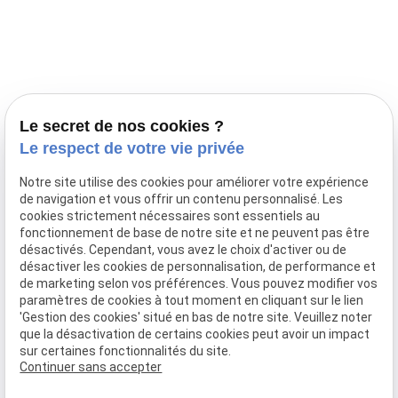
Prestations
Nos portées
Ils nous ont fait confiance
Le bien-être de votre animal
Le secret de nos cookies ?
Pensions
Le respect de votre vie privée
Téléphone
Notre site utilise des cookies pour améliorer votre expérience
de navigation et vous offrir un contenu personnalisé. Les
03 28 68 82 00
cookies strictement nécessaires sont essentiels au
06 80 84 45 90
fonctionnement de base de notre site et ne peuvent pas être
Adresse
désactivés. Cependant, vous avez le choix d'activer ou de
désactiver les cookies de personnalisation, de performance et
10, chemin de Cassel
de marketing selon vos préférences. Vous pouvez modifier vos
59470 BOLLEZEELE
paramètres de cookies à tout moment en cliquant sur le lien
Horaires
'Gestion des cookies' situé en bas de notre site. Veuillez noter
que la désactivation de certains cookies peut avoir un impact
09:00 - 17:00
sur certaines fonctionnalités du site.
Lundi - Samedi
Continuer sans accepter
Réseaux sociaux