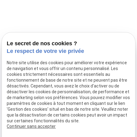
Prestations
Nos portées
Ils nous ont fait confiance
Le bien-être de votre animal
Le secret de nos cookies ?
Pensions
Le respect de votre vie privée
Téléphone
Notre site utilise des cookies pour améliorer votre expérience
de navigation et vous offrir un contenu personnalisé. Les
03 28 68 82 00
cookies strictement nécessaires sont essentiels au
06 80 84 45 90
fonctionnement de base de notre site et ne peuvent pas être
Adresse
désactivés. Cependant, vous avez le choix d'activer ou de
désactiver les cookies de personnalisation, de performance et
10, chemin de Cassel
de marketing selon vos préférences. Vous pouvez modifier vos
59470 BOLLEZEELE
paramètres de cookies à tout moment en cliquant sur le lien
Horaires
'Gestion des cookies' situé en bas de notre site. Veuillez noter
que la désactivation de certains cookies peut avoir un impact
09:00 - 17:00
sur certaines fonctionnalités du site.
Lundi - Samedi
Continuer sans accepter
Réseaux sociaux