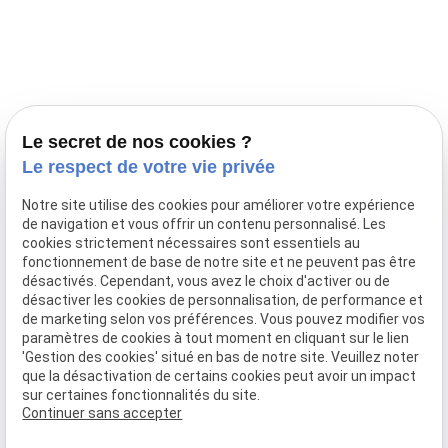
Prestations
Nos portées
Ils nous ont fait confiance
Le bien-être de votre animal
Le secret de nos cookies ?
Pensions
Le respect de votre vie privée
Téléphone
Notre site utilise des cookies pour améliorer votre expérience
de navigation et vous offrir un contenu personnalisé. Les
03 28 68 82 00
cookies strictement nécessaires sont essentiels au
06 80 84 45 90
fonctionnement de base de notre site et ne peuvent pas être
Adresse
désactivés. Cependant, vous avez le choix d'activer ou de
désactiver les cookies de personnalisation, de performance et
10, chemin de Cassel
de marketing selon vos préférences. Vous pouvez modifier vos
59470 BOLLEZEELE
paramètres de cookies à tout moment en cliquant sur le lien
Horaires
'Gestion des cookies' situé en bas de notre site. Veuillez noter
que la désactivation de certains cookies peut avoir un impact
09:00 - 17:00
sur certaines fonctionnalités du site.
Lundi - Samedi
Continuer sans accepter
Réseaux sociaux