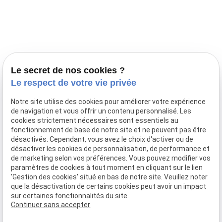
Prestations
Nos portées
Ils nous ont fait confiance
Le bien-être de votre animal
Le secret de nos cookies ?
Pensions
Le respect de votre vie privée
Téléphone
Notre site utilise des cookies pour améliorer votre expérience
de navigation et vous offrir un contenu personnalisé. Les
03 28 68 82 00
cookies strictement nécessaires sont essentiels au
06 80 84 45 90
fonctionnement de base de notre site et ne peuvent pas être
Adresse
désactivés. Cependant, vous avez le choix d'activer ou de
désactiver les cookies de personnalisation, de performance et
10, chemin de Cassel
de marketing selon vos préférences. Vous pouvez modifier vos
59470 BOLLEZEELE
paramètres de cookies à tout moment en cliquant sur le lien
Horaires
'Gestion des cookies' situé en bas de notre site. Veuillez noter
que la désactivation de certains cookies peut avoir un impact
09:00 - 17:00
sur certaines fonctionnalités du site.
Lundi - Samedi
Continuer sans accepter
Réseaux sociaux