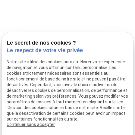
Prestations
Nos portées
Ils nous ont fait confiance
Le bien-être de votre animal
Le secret de nos cookies ?
Pensions
Le respect de votre vie privée
Téléphone
Notre site utilise des cookies pour améliorer votre expérience
de navigation et vous offrir un contenu personnalisé. Les
03 28 68 82 00
cookies strictement nécessaires sont essentiels au
06 80 84 45 90
fonctionnement de base de notre site et ne peuvent pas être
Adresse
désactivés. Cependant, vous avez le choix d'activer ou de
désactiver les cookies de personnalisation, de performance et
10, chemin de Cassel
de marketing selon vos préférences. Vous pouvez modifier vos
59470 BOLLEZEELE
paramètres de cookies à tout moment en cliquant sur le lien
Horaires
'Gestion des cookies' situé en bas de notre site. Veuillez noter
que la désactivation de certains cookies peut avoir un impact
09:00 - 17:00
sur certaines fonctionnalités du site.
Lundi - Samedi
Continuer sans accepter
Réseaux sociaux