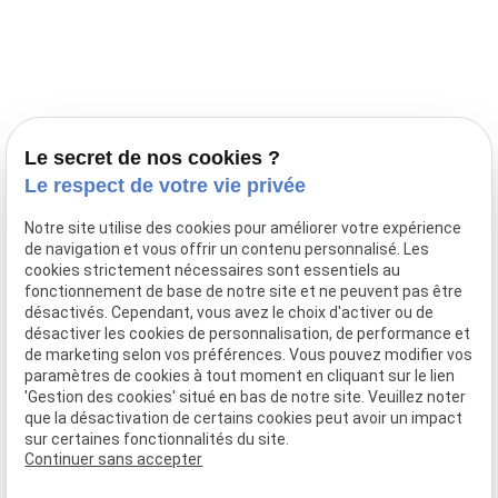
Prestations
Nos portées
Ils nous ont fait confiance
Le bien-être de votre animal
Le secret de nos cookies ?
Pensions
Le respect de votre vie privée
Téléphone
Notre site utilise des cookies pour améliorer votre expérience
de navigation et vous offrir un contenu personnalisé. Les
03 28 68 82 00
cookies strictement nécessaires sont essentiels au
06 80 84 45 90
fonctionnement de base de notre site et ne peuvent pas être
Adresse
désactivés. Cependant, vous avez le choix d'activer ou de
désactiver les cookies de personnalisation, de performance et
10, chemin de Cassel
de marketing selon vos préférences. Vous pouvez modifier vos
59470 BOLLEZEELE
paramètres de cookies à tout moment en cliquant sur le lien
Horaires
'Gestion des cookies' situé en bas de notre site. Veuillez noter
que la désactivation de certains cookies peut avoir un impact
09:00 - 17:00
sur certaines fonctionnalités du site.
Lundi - Samedi
Continuer sans accepter
Réseaux sociaux