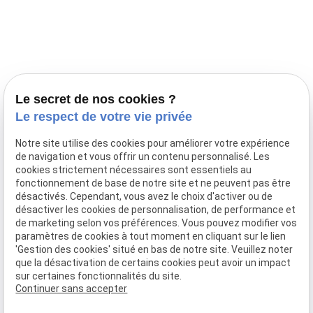
Prestations
Nos portées
Ils nous ont fait confiance
Le bien-être de votre animal
Le secret de nos cookies ?
Pensions
Le respect de votre vie privée
Téléphone
Notre site utilise des cookies pour améliorer votre expérience
de navigation et vous offrir un contenu personnalisé. Les
03 28 68 82 00
cookies strictement nécessaires sont essentiels au
06 80 84 45 90
fonctionnement de base de notre site et ne peuvent pas être
Adresse
désactivés. Cependant, vous avez le choix d'activer ou de
désactiver les cookies de personnalisation, de performance et
10, chemin de Cassel
de marketing selon vos préférences. Vous pouvez modifier vos
59470 BOLLEZEELE
paramètres de cookies à tout moment en cliquant sur le lien
Horaires
'Gestion des cookies' situé en bas de notre site. Veuillez noter
que la désactivation de certains cookies peut avoir un impact
09:00 - 17:00
sur certaines fonctionnalités du site.
Lundi - Samedi
Continuer sans accepter
Réseaux sociaux