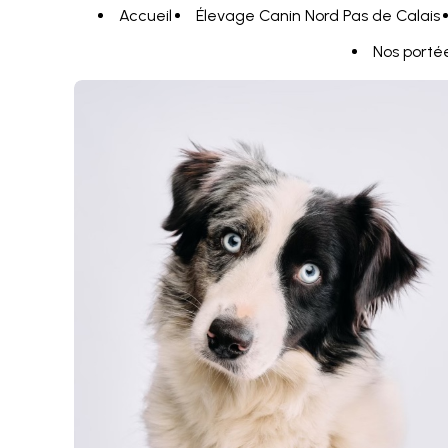
Panneau de gestion des cookies
Accueil
Élevage Canin Nord Pas de Calais
Nos porté