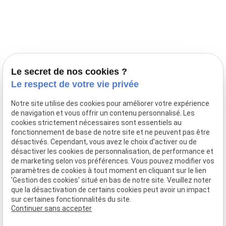
Prestations
Nos portées
Ils nous ont fait confiance
Le bien-être de votre animal
Le secret de nos cookies ?
Pensions
Le respect de votre vie privée
Téléphone
Notre site utilise des cookies pour améliorer votre expérience
de navigation et vous offrir un contenu personnalisé. Les
03 28 68 82 00
cookies strictement nécessaires sont essentiels au
06 80 84 45 90
fonctionnement de base de notre site et ne peuvent pas être
Adresse
désactivés. Cependant, vous avez le choix d'activer ou de
désactiver les cookies de personnalisation, de performance et
10, chemin de Cassel
de marketing selon vos préférences. Vous pouvez modifier vos
59470 BOLLEZEELE
paramètres de cookies à tout moment en cliquant sur le lien
Horaires
'Gestion des cookies' situé en bas de notre site. Veuillez noter
que la désactivation de certains cookies peut avoir un impact
09:00 - 17:00
sur certaines fonctionnalités du site.
Lundi - Samedi
Continuer sans accepter
Réseaux sociaux