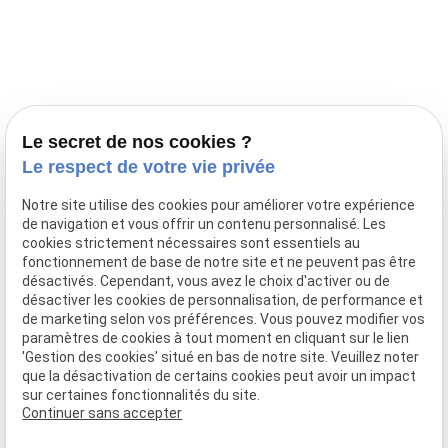
Prestations
Nos portées
Ils nous ont fait confiance
Le bien-être de votre animal
Le secret de nos cookies ?
Pensions
Le respect de votre vie privée
Téléphone
Notre site utilise des cookies pour améliorer votre expérience
de navigation et vous offrir un contenu personnalisé. Les
03 28 68 82 00
cookies strictement nécessaires sont essentiels au
06 80 84 45 90
fonctionnement de base de notre site et ne peuvent pas être
Adresse
désactivés. Cependant, vous avez le choix d'activer ou de
désactiver les cookies de personnalisation, de performance et
10, chemin de Cassel
de marketing selon vos préférences. Vous pouvez modifier vos
59470 BOLLEZEELE
paramètres de cookies à tout moment en cliquant sur le lien
Horaires
'Gestion des cookies' situé en bas de notre site. Veuillez noter
que la désactivation de certains cookies peut avoir un impact
09:00 - 17:00
sur certaines fonctionnalités du site.
Lundi - Samedi
Continuer sans accepter
Réseaux sociaux