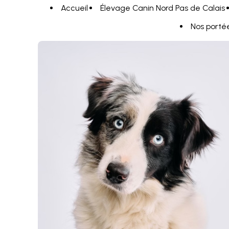
Panneau de gestion des cookies
Accueil
Élevage Canin Nord Pas de Calais
Nos porté