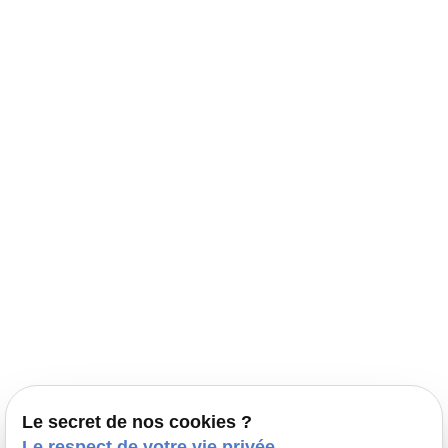
Navigation
Accueil
Élevage Canin Nord Pas de Calais
Nos conseils
Prestations
Nos portées
Ils nous ont fait confiance
Le bien-être de votre animal
Le secret de nos cookies ?
Pensions
Le respect de votre vie privée