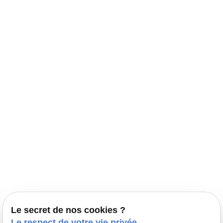
Navigation
Accueil
Élevage Canin Nord Pas de Calais
Nos conseils
Prestations
Nos portées
Ils nous ont fait confiance
Le bien-être de votre animal
Le secret de nos cookies ?
Pensions
Le respect de votre vie privée