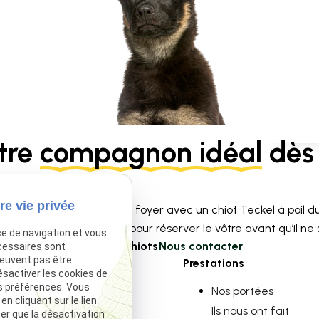
tre
compagnon idéal
dès 
re vie privée
ace à l’amour dans votre foyer avec un chiot Teckel à poil du
limitées contactez-nous pour réserver le vôtre avant qu’il ne so
ce de navigation et vous
Voir nos chiots
Nous contacter
cessaires sont
peuvent pas être
Navigation
Prestations
ésactiver les cookies de
s préférences. Vous
Accueil
Nos portées
 cliquant sur le lien
Élevage Canin
Ils nous ont fait
ter que la désactivation