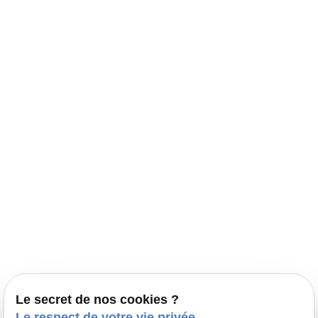
Navigation
Accueil
Élevage Canin Nord Pas de Calais
Nos conseils
Prestations
Nos portées
Ils nous ont fait confiance
Le bien-être de votre animal
Le secret de nos cookies ?
Pensions
Le respect de votre vie privée