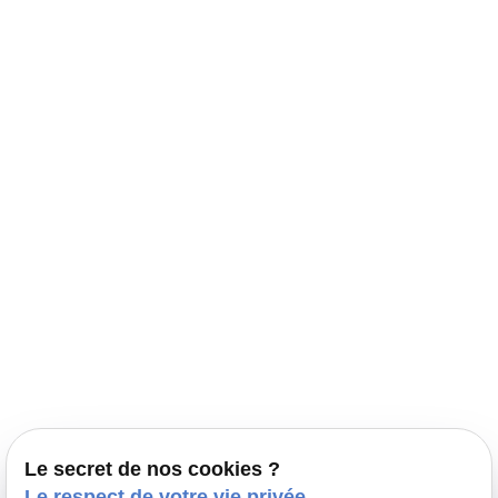
Navigation
Accueil
Élevage Canin Nord Pas de Calais
Nos conseils
Prestations
Nos portées
Ils nous ont fait confiance
Le bien-être de votre animal
Le secret de nos cookies ?
Pensions
Le respect de votre vie privée