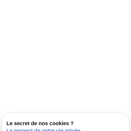
Navigation
Accueil
Élevage Canin Nord Pas de Calais
Nos conseils
Prestations
Nos portées
Ils nous ont fait confiance
Le bien-être de votre animal
Le secret de nos cookies ?
Pensions
Le respect de votre vie privée