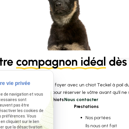
tre
compagnon idéal
dès 
re vie privée
ace à l’amour dans votre foyer avec un chiot Teckel à poil du
limitées contactez-nous pour réserver le vôtre avant qu’il ne so
ce de navigation et vous
Voir nos chiots
Nous contacter
cessaires sont
peuvent pas être
Navigation
Prestations
ésactiver les cookies de
s préférences. Vous
Accueil
Nos portées
 cliquant sur le lien
Élevage Canin
Ils nous ont fait
ter que la désactivation