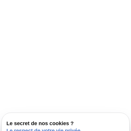
Navigation
Accueil
Élevage Canin Nord Pas de Calais
Nos conseils
Prestations
Nos portées
Ils nous ont fait confiance
Le bien-être de votre animal
Le secret de nos cookies ?
Pensions
Le respect de votre vie privée