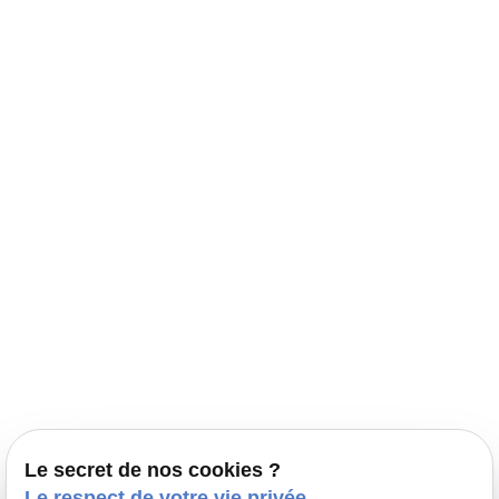
Navigation
Accueil
Élevage Canin Nord Pas de Calais
Nos conseils
Prestations
Nos portées
Ils nous ont fait confiance
Le bien-être de votre animal
Le secret de nos cookies ?
Pensions
Le respect de votre vie privée