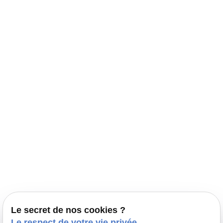
Navigation
Accueil
Élevage Canin Nord Pas de Calais
Nos conseils
Prestations
Nos portées
Ils nous ont fait confiance
Le bien-être de votre animal
Le secret de nos cookies ?
Pensions
Le respect de votre vie privée