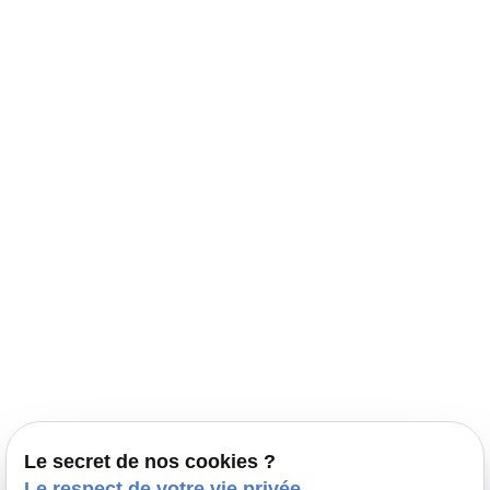
Navigation
Accueil
Élevage Canin Nord Pas de Calais
Nos conseils
Prestations
Nos portées
Ils nous ont fait confiance
Le bien-être de votre animal
Le secret de nos cookies ?
Pensions
Le respect de votre vie privée