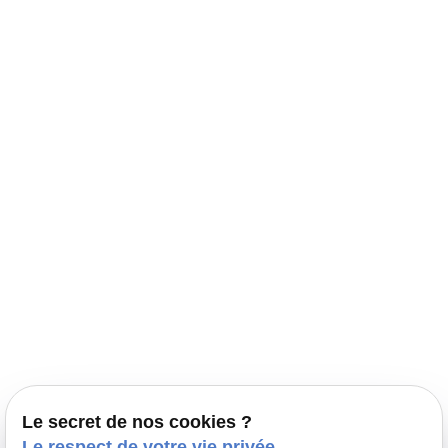
Navigation
Accueil
Élevage Canin Nord Pas de Calais
Nos conseils
Prestations
Nos portées
Ils nous ont fait confiance
Le bien-être de votre animal
Le secret de nos cookies ?
Pensions
Le respect de votre vie privée