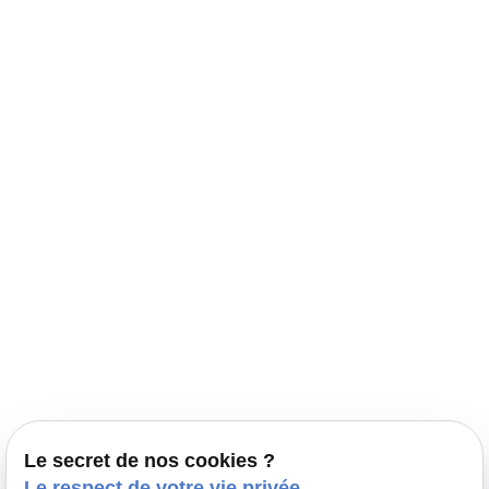
Navigation
Accueil
Élevage Canin Nord Pas de Calais
Nos conseils
Prestations
Nos portées
Ils nous ont fait confiance
Le bien-être de votre animal
Le secret de nos cookies ?
Pensions
Le respect de votre vie privée