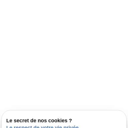
Navigation
Accueil
Élevage Canin Nord Pas de Calais
Nos conseils
Prestations
Nos portées
Ils nous ont fait confiance
Le bien-être de votre animal
Le secret de nos cookies ?
Pensions
Le respect de votre vie privée