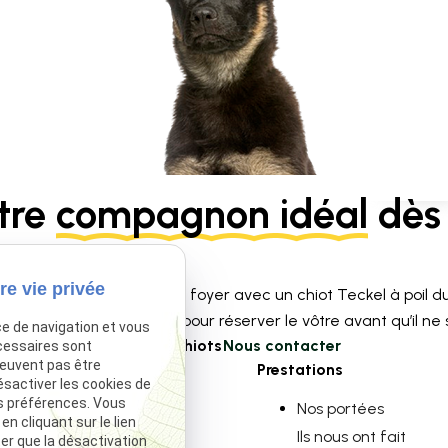
tre
compagnon idéal
dès 
re vie privée
ace à l’amour dans votre foyer avec un chiot Teckel à poil du
limitées contactez-nous pour réserver le vôtre avant qu’il ne so
ce de navigation et vous
Voir nos chiots
Nous contacter
cessaires sont
peuvent pas être
Navigation
Prestations
ésactiver les cookies de
s préférences. Vous
Accueil
Nos portées
 cliquant sur le lien
Élevage Canin
Ils nous ont fait
ter que la désactivation