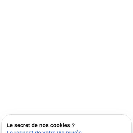
Navigation
Accueil
Élevage Canin Nord Pas de Calais
Nos conseils
Prestations
Nos portées
Ils nous ont fait confiance
Le bien-être de votre animal
Le secret de nos cookies ?
Pensions
Le respect de votre vie privée