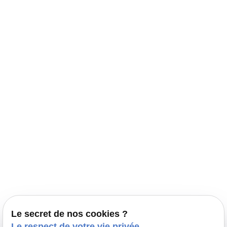
Navigation
Accueil
Élevage Canin Nord Pas de Calais
Nos conseils
Prestations
Nos portées
Ils nous ont fait confiance
Le bien-être de votre animal
Le secret de nos cookies ?
Pensions
Le respect de votre vie privée