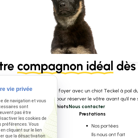
tre
compagnon idéal
dès 
re vie privée
ace à l’amour dans votre foyer avec un chiot Teckel à poil du
limitées contactez-nous pour réserver le vôtre avant qu’il ne so
ce de navigation et vous
Voir nos chiots
Nous contacter
cessaires sont
peuvent pas être
Navigation
Prestations
ésactiver les cookies de
s préférences. Vous
Accueil
Nos portées
 cliquant sur le lien
Élevage Canin
Ils nous ont fait
ter que la désactivation