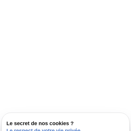
Navigation
Accueil
Élevage Canin Nord Pas de Calais
Nos conseils
Prestations
Nos portées
Ils nous ont fait confiance
Le bien-être de votre animal
Le secret de nos cookies ?
Pensions
Le respect de votre vie privée