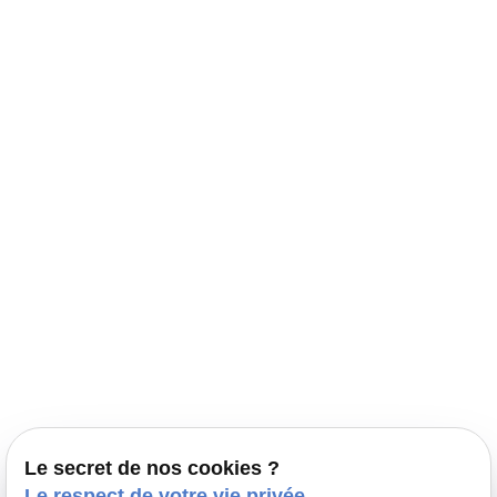
Navigation
Accueil
Élevage Canin Nord Pas de Calais
Nos conseils
Prestations
Nos portées
Ils nous ont fait confiance
Le bien-être de votre animal
Le secret de nos cookies ?
Pensions
Le respect de votre vie privée