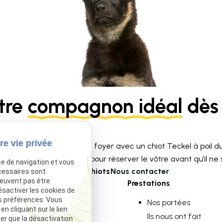
tre
compagnon idéal
dès 
re vie privée
ace à l’amour dans votre foyer avec un chiot Teckel à poil du
limitées contactez-nous pour réserver le vôtre avant qu’il ne so
ce de navigation et vous
Voir nos chiots
Nous contacter
cessaires sont
peuvent pas être
Navigation
Prestations
ésactiver les cookies de
s préférences. Vous
Accueil
Nos portées
 cliquant sur le lien
Élevage Canin
Ils nous ont fait
ter que la désactivation