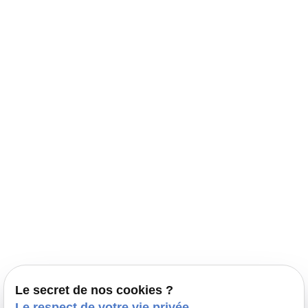
Navigation
Accueil
Élevage Canin Nord Pas de Calais
Nos conseils
Prestations
Nos portées
Ils nous ont fait confiance
Le bien-être de votre animal
Le secret de nos cookies ?
Pensions
Le respect de votre vie privée