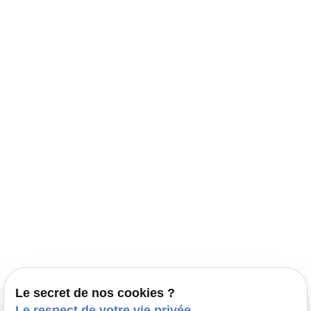
Navigation
Accueil
Élevage Canin Nord Pas de Calais
Nos conseils
Prestations
Nos portées
Ils nous ont fait confiance
Le bien-être de votre animal
Le secret de nos cookies ?
Pensions
Le respect de votre vie privée