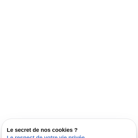
Navigation
Accueil
Élevage Canin Nord Pas de Calais
Nos conseils
Prestations
Nos portées
Ils nous ont fait confiance
Le bien-être de votre animal
Le secret de nos cookies ?
Pensions
Le respect de votre vie privée