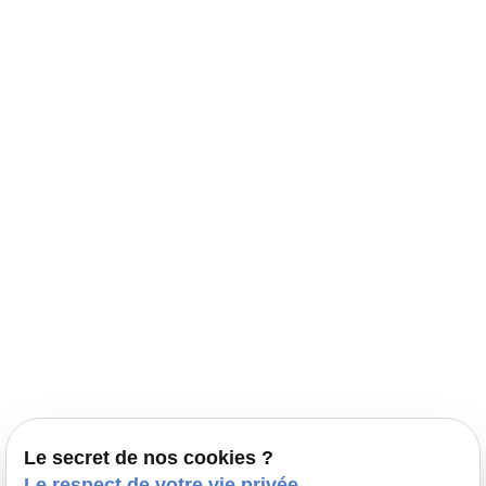
Navigation
Accueil
Élevage Canin Nord Pas de Calais
Nos conseils
Prestations
Nos portées
Ils nous ont fait confiance
Le bien-être de votre animal
Le secret de nos cookies ?
Pensions
Le respect de votre vie privée