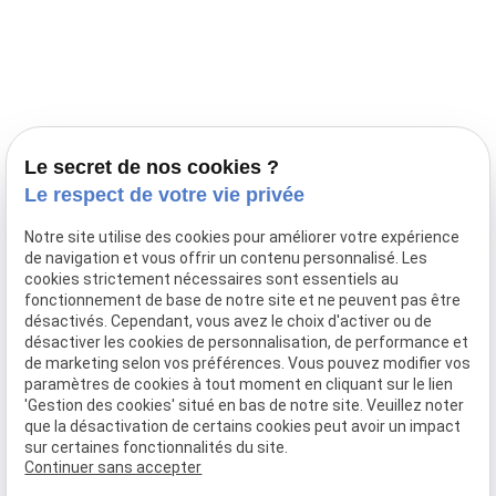
Prestations
Nos portées
Ils nous ont fait confiance
Le bien-être de votre animal
Le secret de nos cookies ?
Pensions
Le respect de votre vie privée
Téléphone
Notre site utilise des cookies pour améliorer votre expérience
de navigation et vous offrir un contenu personnalisé. Les
03 28 68 82 00
cookies strictement nécessaires sont essentiels au
06 80 84 45 90
fonctionnement de base de notre site et ne peuvent pas être
Adresse
désactivés. Cependant, vous avez le choix d'activer ou de
désactiver les cookies de personnalisation, de performance et
10, chemin de Cassel
de marketing selon vos préférences. Vous pouvez modifier vos
59470 BOLLEZEELE
paramètres de cookies à tout moment en cliquant sur le lien
Horaires
'Gestion des cookies' situé en bas de notre site. Veuillez noter
que la désactivation de certains cookies peut avoir un impact
09:00 - 17:00
sur certaines fonctionnalités du site.
Lundi - Samedi
Continuer sans accepter
Réseaux sociaux