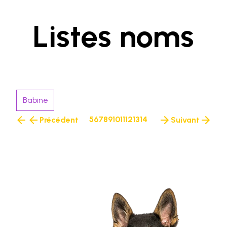
Listes noms
Babine
5
6
7
8
9
10
11
12
13
14
Précédent
Suivant