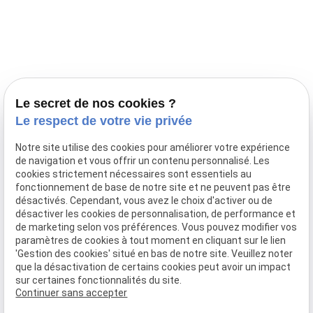
Prestations
Nos portées
Ils nous ont fait confiance
Le bien-être de votre animal
Le secret de nos cookies ?
Pensions
Le respect de votre vie privée
Téléphone
Notre site utilise des cookies pour améliorer votre expérience
de navigation et vous offrir un contenu personnalisé. Les
03 28 68 82 00
cookies strictement nécessaires sont essentiels au
06 80 84 45 90
fonctionnement de base de notre site et ne peuvent pas être
Adresse
désactivés. Cependant, vous avez le choix d'activer ou de
désactiver les cookies de personnalisation, de performance et
10, chemin de Cassel
de marketing selon vos préférences. Vous pouvez modifier vos
59470 BOLLEZEELE
paramètres de cookies à tout moment en cliquant sur le lien
Horaires
'Gestion des cookies' situé en bas de notre site. Veuillez noter
que la désactivation de certains cookies peut avoir un impact
09:00 - 17:00
sur certaines fonctionnalités du site.
Lundi - Samedi
Continuer sans accepter
Réseaux sociaux